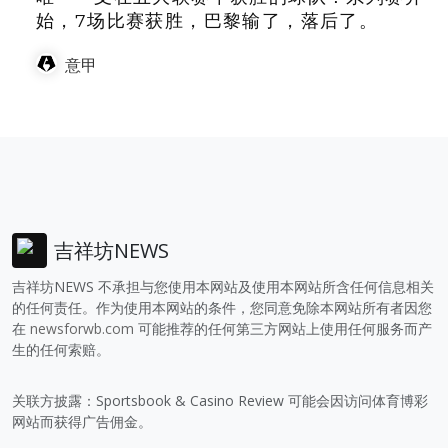
始，7场比赛获胜，巴黎输了，落后了。
意甲
吉祥坊NEWS
吉祥坊NEWS 不承担与您使用本网站及使用本网站所含任何信息相关
的任何责任。作为使用本网站的条件，您同意免除本网站所有者因您
在
newsforwb.com
可能推荐的任何第三方网站上使用任何服务而产
生的任何索赔。
关联方披露：Sportsbook & Casino Review 可能会因访问体育博彩
网站而获得广告佣金。