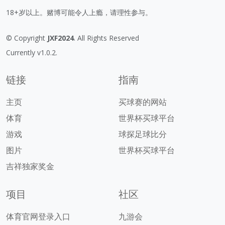
18+岁以上。赌博可能令人上瘾，请理性参与。
© Copyright
JXF2024
. All Rights Reserved
Currently v1.0.2.
链接
指南
主页
买球赛的网站
体育
世界杯买球平台
游戏
球探足球比分
图片
世界杯买球平台
吉祥独家奖金
项目
社区
体育官网登录入口
九游会