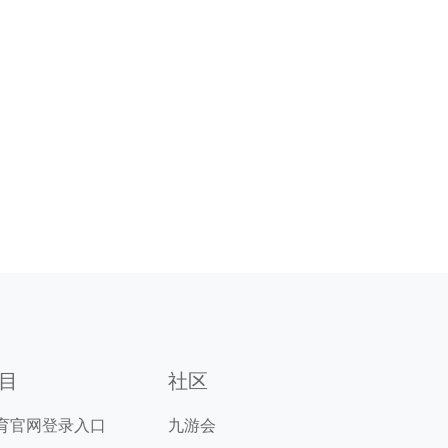
目
社区
育官网登录入口
九游会