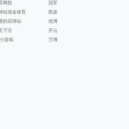
育网投
冠军
球站现金体育
凯发
谱的买球站
优博
竞下注
开云
g小游戏
万博