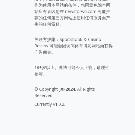
作为使用本网站的条件，您同意免除本网
站所有者因您在
newsforwb.com
可能推
荐的任何第三方网站上使用任何服务而产
生的任何索赔。
关联方披露：Sportsbook & Casino
Review 可能会因访问体育博彩网站而获得
广告佣金。
18+岁以上。赌博可能令人上瘾，请理性
参与。
© Copyright
JXF2024
. All Rights
Reserved
Currently v1.0.2.