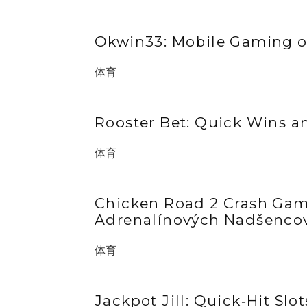
Okwin33: Mobile Gaming o
体育
Rooster Bet: Quick Wins an
体育
Chicken Road 2 Crash Game
Adrenalínových Nadšenco
体育
Jackpot Jill: Quick‑Hit Slo