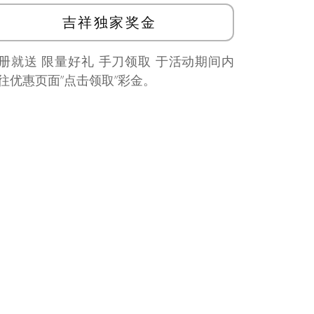
吉祥独家奖金
册就送 限量好礼 手刀领取 于活动期间内
往优惠页面”点击领取”彩金。