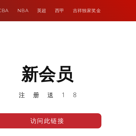
CBA
NBA
英超
西甲
吉祥独家奖金
新会员
注册送18
访问此链接