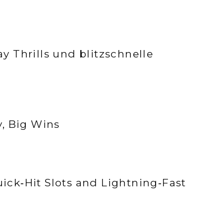
y Thrills und blitzschnelle
y, Big Wins
ick‑Hit Slots and Lightning‑Fast