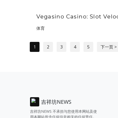
Vegasino Casino: Slot Velo
体育
1
2
3
4
5
下一页 >
吉祥坊NEWS
吉祥坊NEWS 不承担与您使用本网站及使
用本网站所含任何信息相关的任何责任。