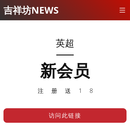
吉祥坊NEWS
英超
新会员
注册送18
访问此链接