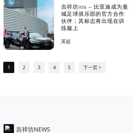
吉祥坊ios – 比亚迪成为曼
城足球俱乐部的官方合作
伙伴；其标志将出现在训
练服上
英超
1
2
3
4
5
下一页 >
吉祥坊NEWS