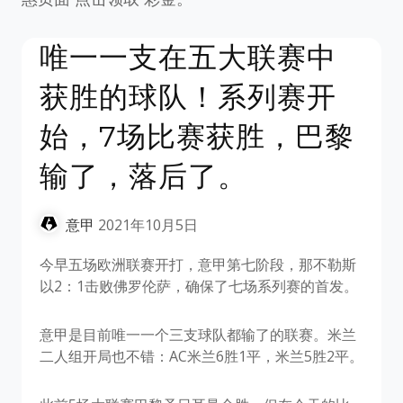
唯一一支在五大联赛中
获胜的球队！系列赛开
始，7场比赛获胜，巴黎
输了，落后了。
意甲
2021年10月5日
今早五场欧洲联赛开打，意甲第七阶段，那不勒斯
以2：1击败佛罗伦萨，确保了七场系列赛的首发。
意甲是目前唯一一个三支球队都输了的联赛。米兰
二人组开局也不错：AC米兰6胜1平，米兰5胜2平。