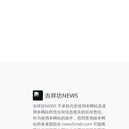
吉祥坊NEWS
吉祥坊NEWS 不承担与您使用本网站及使
用本网站所含任何信息相关的任何责任。
作为使用本网站的条件，您同意免除本网
站所有者因您在
newsforwb.com
可能推