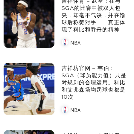
吉祥体育 – 武圣：在与
SGA的比赛中被双人包
夹，却毫不气馁，并在输
球后称赞对手——真正体
现了科比和乔丹的精神
NBA
吉祥坊官网 – 韦伯：
SGA（球员能力值）只是
对规则的合理运用。科比
和艾弗森场均罚球也都是
10次
NBA