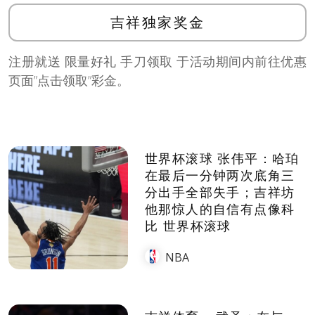
吉祥独家奖金
注册就送 限量好礼 手刀领取 于活动期间内前往优惠
页面”点击领取”彩金。
世界杯滚球 张伟平：哈珀
在最后一分钟两次底角三
分出手全部失手；吉祥坊
他那惊人的自信有点像科
比 世界杯滚球
NBA