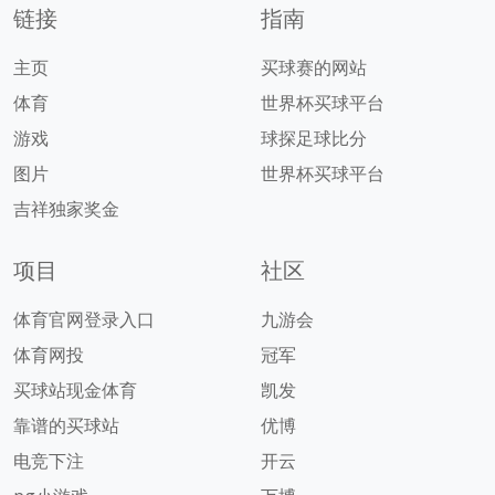
链接
指南
主页
买球赛的网站
体育
世界杯买球平台
游戏
球探足球比分
图片
世界杯买球平台
吉祥独家奖金
项目
社区
体育官网登录入口
九游会
体育网投
冠军
买球站现金体育
凯发
靠谱的买球站
优博
电竞下注
开云