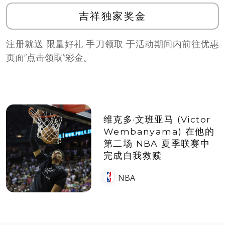
吉祥独家奖金
注册就送 限量好礼 手刀领取 于活动期间内前往优惠
页面”点击领取”彩金。
维克多·文班亚马 (Victor
Wembanyama) 在他的
第二场 NBA 夏季联赛中
完成自我救赎
NBA