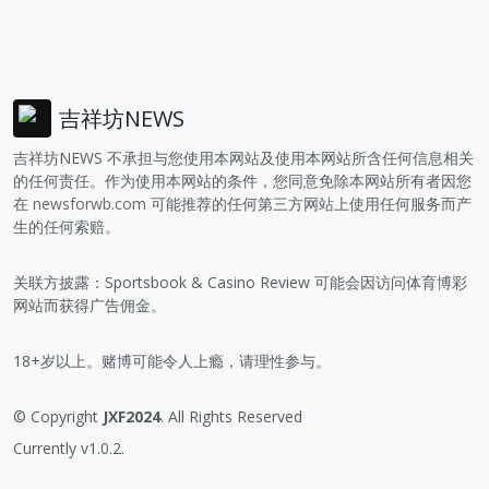
吉祥坊NEWS
吉祥坊NEWS 不承担与您使用本网站及使用本网站所含任何信息相关
的任何责任。作为使用本网站的条件，您同意免除本网站所有者因您
在
newsforwb.com
可能推荐的任何第三方网站上使用任何服务而产
生的任何索赔。
关联方披露：Sportsbook & Casino Review 可能会因访问体育博彩
网站而获得广告佣金。
18+岁以上。赌博可能令人上瘾，请理性参与。
© Copyright
JXF2024
. All Rights Reserved
Currently v1.0.2.