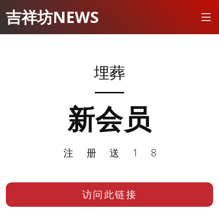
吉祥坊NEWS
埋葬
新会员
注册送18
访问此链接