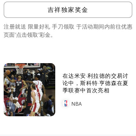
吉祥独家奖金
注册就送 限量好礼 手刀领取 于活动期间内前往优惠
页面”点击领取”彩金。
在达米安·利拉德的交易讨
论中，斯科特·亨德森在夏
季联赛中首次亮相
NBA