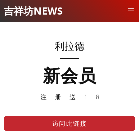
吉祥坊NEWS
利拉德
新会员
注册送18
访问此链接