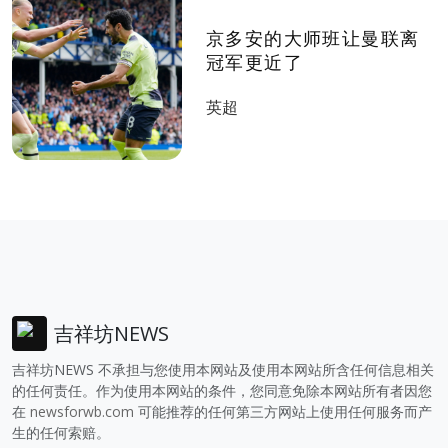
京多安的大师班让曼联离
冠军更近了
英超
吉祥坊NEWS
吉祥坊NEWS 不承担与您使用本网站及使用本网站所含任何信息相关
的任何责任。作为使用本网站的条件，您同意免除本网站所有者因您
在
newsforwb.com
可能推荐的任何第三方网站上使用任何服务而产
生的任何索赔。