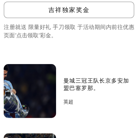
吉祥独家奖金
注册就送 限量好礼 手刀领取 于活动期间内前往优惠
页面”点击领取”彩金。
曼城三冠王队长京多安加
盟巴塞罗那。
英超