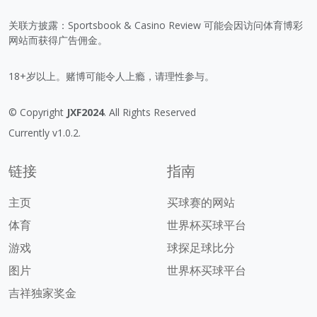
关联方披露：Sportsbook & Casino Review 可能会因访问体育博彩
网站而获得广告佣金。
18+岁以上。赌博可能令人上瘾，请理性参与。
© Copyright
JXF2024
. All Rights Reserved
Currently v1.0.2.
链接
指南
主页
买球赛的网站
体育
世界杯买球平台
游戏
球探足球比分
图片
世界杯买球平台
吉祥独家奖金