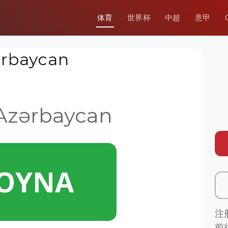
体育
世界杯
中超
意甲
ərbaycan
 Azərbaycan
 OYNA
注
前