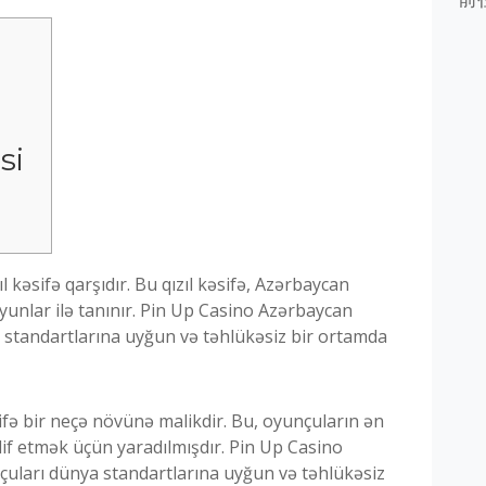
si
 kəsifə qarşıdır. Bu qızıl kəsifə, Azərbaycan
yunlar ilə tanınır. Pin Up Casino Azərbaycan
 standartlarına uyğun və təhlükəsiz bir ortamda
fə bir neçə növünə malikdir. Bu, oyunçuların ən
if etmək üçün yaradılmışdır. Pin Up Casino
uları dünya standartlarına uyğun və təhlükəsiz