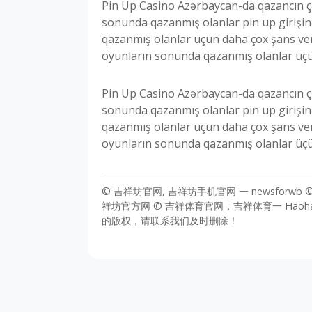
Pin Up Casino Azərbaycan-da qazancın çə
sonunda qazanmış olanlar pin up girişinə
qazanmış olanlar üçün daha çox şans veri
oyunların sonunda qazanmış olanlar üçü
Pin Up Casino Azərbaycan-da qazancın çə
sonunda qazanmış olanlar pin up girişinə
qazanmış olanlar üçün daha çox şans veri
oyunların sonunda qazanmış olanlar üçü
© 吉祥坊官网, 吉祥坊手机官网 一 newsforwb 
祥坊官方网 © 吉祥体育官网，吉祥体育一 Hao
的版权，请联系我们及时删除！