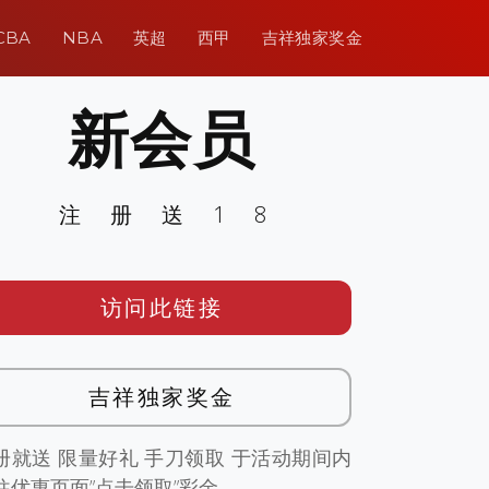
CBA
NBA
英超
西甲
吉祥独家奖金
新会员
注册送18
访问此链接
吉祥独家奖金
册就送 限量好礼 手刀领取 于活动期间内
往优惠页面”点击领取”彩金。