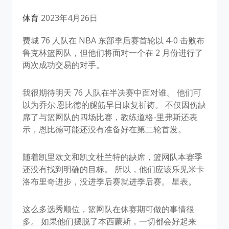
体育
2023年4月26日
费城 76 人队在 NBA 东部季后赛首轮以 4-0 击败布
鲁克林篮网队，但他们将面对一个在 2 月份进行了
两次成功交易的对手。
我很期待明天 76 人队在半决赛中面对谁。 他们可
以为乔尔·恩比德的腿筋早日康复祈祷。 不仅因伤缺
席了与篮网队的四场比赛，教练道格-里弗斯还表
示，恩比德可能还没有准备好在第二轮首发。
随着凯里欧文和凯文杜兰特的缺席，篮网队本赛季
还没有找到明确的目标。 所以，他们应该乐见米卡
洛布里奇进步，没进季后赛就进季后赛。 星表。
这么多选秀顺位，篮网队在休赛期可做的事情很
多。 如果他们摆脱了本西蒙斯，一切都会好起来