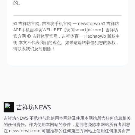
的。
© 吉祥坊官网, 吉祥坊手机官网 一 newsforwb © 吉祥坊
APP手机吉祥坊WELLBET【访问smartjxf.com】吉祥坊
官方网 © 吉祥体育官网，吉祥体育一 Haohaowb 版权申
明 本文不代表我们的观点。如果这篇转载侵犯您的版权，
请联系我们及时删除！
吉祥坊NEWS
吉祥坊NEWS 不承担与您使用本网站及使用本网站所含任何信息相关
的任何责任。作为使用本网站的条件，您同意免除本网站所有者因您
在
newsforwb.com
可能推荐的任何第三方网站上使用任何服务而产