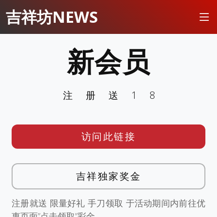
吉祥坊NEWS
新会员
注册送18
访问此链接
吉祥独家奖金
注册就送 限量好礼 手刀领取 于活动期间内前往优
惠页面”点击领取”彩金。