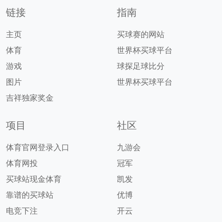
链接
指南
主页
买球赛的网站
体育
世界杯买球平台
游戏
球探足球比分
图片
世界杯买球平台
吉祥独家奖金
项目
社区
体育官网登录入口
九游会
体育网投
冠军
买球站现金体育
凯发
靠谱的买球站
优博
电竞下注
开云