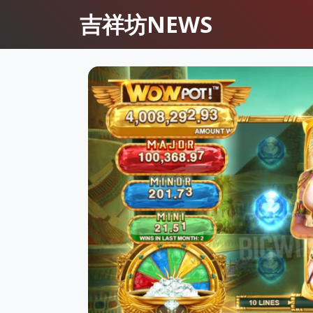
吉祥坊NEWS