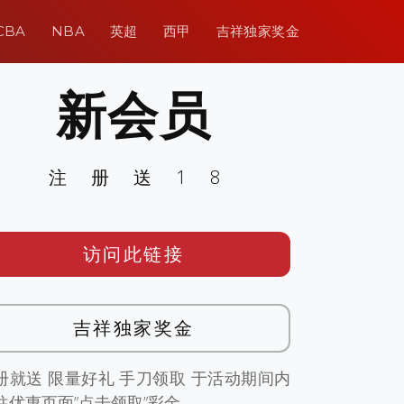
CBA
NBA
英超
西甲
吉祥独家奖金
新会员
注册送18
访问此链接
吉祥独家奖金
册就送 限量好礼 手刀领取 于活动期间内
往优惠页面”点击领取”彩金。