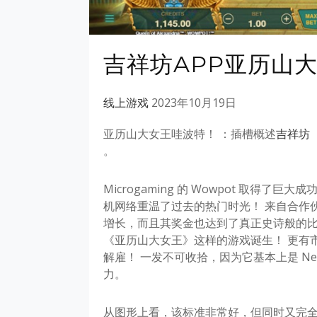
吉祥坊APP亚历山
线上游戏
2023年10月19日
亚历山大女王哇波特！ ：插槽概述
吉祥坊
。
Microgaming 的 Wowpot 取得了巨大成功！
机网络重温了过去的热门时光！ 来自合作
增长，而且其奖金也达到了真正史诗般的比
《亚历山大女王》这样的游戏诞生！ 更有市
解雇！ 一发不可收拾，因为它基本上是 NetE
力。
从图形上看，该标准非常好，但同时又完全通