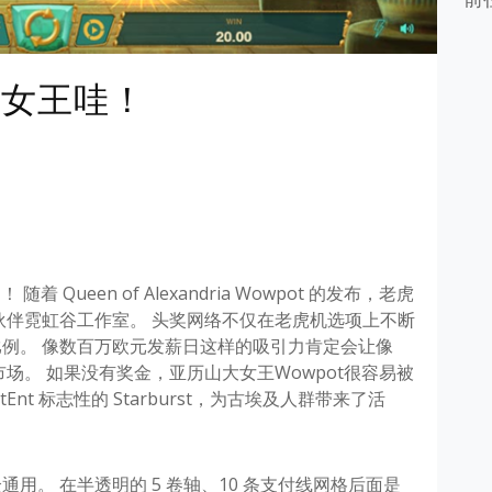
大女王哇！
 随着 Queen of Alexandria Wowpot 的发布，老虎
伙伴霓虹谷工作室。 头奖网络不仅在老虎机选项上不断
例。 像数百万欧元发薪日这样的吸引力肯定会让像
场。 如果没有奖金，亚历山大女王Wowpot很容易被
nt 标志性的 Starburst，为古埃及人群带来了活
用。 在半透明的 5 卷轴、10 条支付线网格后面是