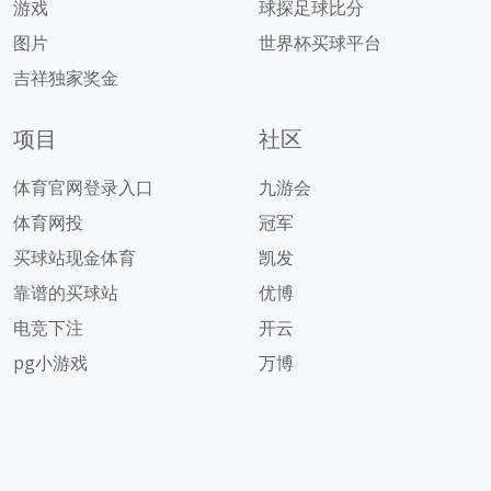
游戏
球探足球比分
图片
世界杯买球平台
吉祥独家奖金
项目
社区
体育官网登录入口
九游会
体育网投
冠军
买球站现金体育
凯发
靠谱的买球站
优博
电竞下注
开云
pg小游戏
万博