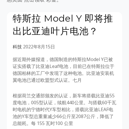
特斯拉 Model Y 即将推
出比亚迪叶片电池？
科技
2022年8月15日
据近期外媒报道，德国制造的特斯拉Model Y已被
证实搭载了比亚迪Leaf电池，目前已在特斯拉位于
德国柏林的工厂中发现了这种电池。比亚迪安装机
翼电池已通过欧盟型式认证。七月
根据荷兰交通部颁发的认证，新车将搭载比亚迪55
度电池，005型认证，续航440公里。与搭载60千瓦
时电机的宁德时代Y车型相比，搭载比亚迪LEAF电
池的Y车型总重量减少66公斤至2087公斤，降低了
总能耗。每 155 瓦时100 公里