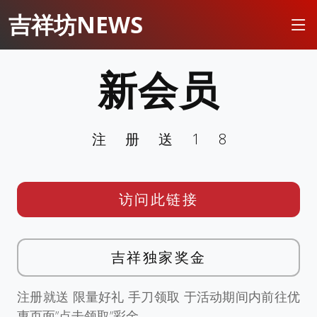
吉祥坊NEWS
新会员
注册送18
访问此链接
吉祥独家奖金
注册就送 限量好礼 手刀领取 于活动期间内前往优
惠页面”点击领取”彩金。