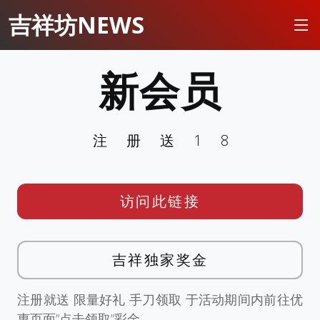
吉祥坊NEWS
新会员
注册送18
访问此链接
吉祥独家奖金
注册就送 限量好礼 手刀领取 于活动期间内前往优
惠页面”点击领取”彩金。