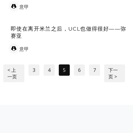
意甲
即使在离开米兰之后，UCL也做得很好——弥
赛亚
意甲
< 上
3
4
5
6
7
下一
一页
页 >