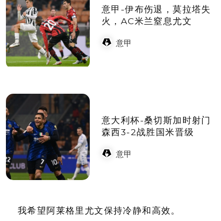
意甲-伊布伤退，莫拉塔失
火，AC米兰窒息尤文
意甲
意大利杯-桑切斯加时射门
森西3-2战胜国米晋级
意甲
我希望阿莱格里尤文保持冷静和高效。