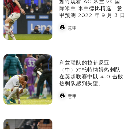
如何观看 AC 米兰 vs 国
际米兰 米兰德比精选：意
甲预测 2022 年 9 月 3 日
意甲
利兹联队的拉菲尼亚
（中）对托特纳姆热刺队
在英超联赛中以 4-0 击败
热刺队感到失望。
意甲