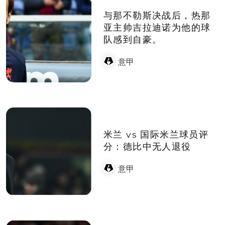
与那不勒斯决战后，热那
亚主帅吉拉迪诺为他的球
队感到自豪。
意甲
米兰 vs 国际米兰球员评
分：德比中无人退役
意甲