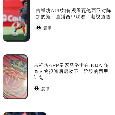
吉祥坊APP如何观看瓦伦西亚对阵
加的斯：直播西甲联赛，电视频道
意甲
吉祥坊APP皇家马洛卡在 NBA 传
奇人物投资后启动下一阶段的西甲
计划
意甲