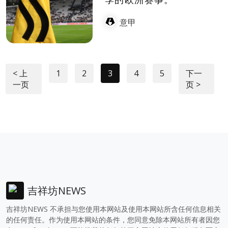
意甲
< 上
1
2
3
4
5
下一
一页
页 >
吉祥坊NEWS
吉祥坊NEWS 不承担与您使用本网站及使用本网站所含任何信息相关
的任何责任。作为使用本网站的条件，您同意免除本网站所有者因您