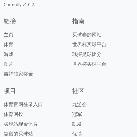
Currently v1.0.2.
链接
指南
主页
买球赛的网站
体育
世界杯买球平台
游戏
球探足球比分
图片
世界杯买球平台
吉祥独家奖金
项目
社区
体育官网登录入口
九游会
体育网投
冠军
买球站现金体育
凯发
靠谱的买球站
优博