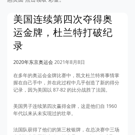
美国连续第四次夺得奥
运金牌，杜兰特打破纪
录
2020年东京奥运会
2021年8月8日
在多年的奥运会金牌比赛中，凯文杜兰特将事情掌
握在自己手中，并在此过程中几乎创造了新的得分
记录，因为美国以 87-82 的比分战胜了法国。
美国男子连续第四次赢得金牌，这是他们自 1960
年代以来从未实现过的壮举。
法国队获得了他们的第三枚银牌，在总决赛中三场