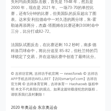
失利均由美国队击败，首先是 1948 年，然后是
2000 年，现在是 2021 年。一场73-70的单控比
赛，还有5分钟的比赛，但美国队的反应超出了图
表。达米安·利拉德命中一对久违的两分球，朱-霍
勒迪再添两分，杰森-塔图姆在比赛还剩3:00时命中
三分，比分打成82-72。
法国队试图反击，在比赛还剩 10.2 秒时，南多·德
科洛罚球命中，将比分追至 85-82，但杜兰特的罚
球锁定了交易，并在这场比赛中创造了最终比分。
© 吉祥坊官网, 吉祥坊手机官网 一 newsforwb © 吉祥坊
APP手机吉祥坊WELLBET【访问smartjxf.com】吉祥坊
官方网 © 吉祥体育官网，吉祥体育一 Haohaowb 版权申
明 本文不代表我们的观点。如果这篇转载侵犯您的版权，
请联系我们及时删除！
2020 年奥运会
东京奥运会