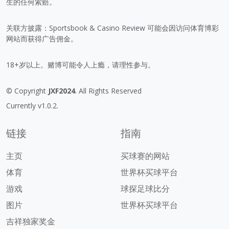
生的任何索赔。
关联方披露：Sportsbook & Casino Review 可能会因访问体育博彩
网站而获得广告佣金。
18+岁以上。赌博可能令人上瘾，请理性参与。
© Copyright
JXF2024
. All Rights Reserved
Currently v1.0.2.
链接
指南
主页
买球赛的网站
体育
世界杯买球平台
游戏
球探足球比分
图片
世界杯买球平台
吉祥独家奖金