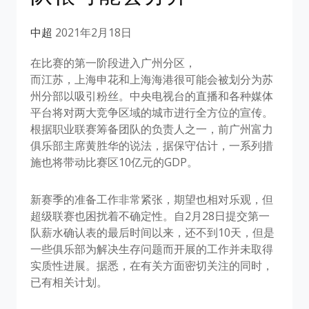
中超
2021年2月18日
在比赛的第一阶段进入广州分区，
而江苏，上海申花和上海海港很可能会被划分为苏
州分部以吸引粉丝。中央电视台的直播和各种媒体
平台将对两大竞争区域的城市进行全方位的宣传。
根据职业联赛筹备团队的负责人之一，前广州富力
俱乐部主席黄胜华的说法，据保守估计，一系列措
施也将带动比赛区10亿元的GDP。
新赛季的准备工作非常紧张，期望也相对乐观，但
超级联赛也困扰着不确定性。自2月28日提交第一
队薪水确认表的最后时间以来，还不到10天，但是
一些俱乐部为解决生存问题而开展的工作并未取得
实质性进展。据悉，在有关方面密切关注的同时，
已有相关计划。