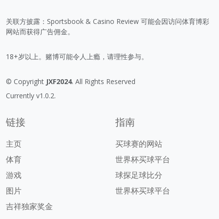
关联方披露：Sportsbook & Casino Review 可能会因访问体育博彩
网站而获得广告佣金。
18+岁以上。赌博可能令人上瘾，请理性参与。
© Copyright
JXF2024
. All Rights Reserved
Currently v1.0.2.
链接
指南
主页
买球赛的网站
体育
世界杯买球平台
游戏
球探足球比分
图片
世界杯买球平台
吉祥独家奖金