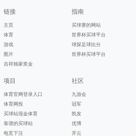
链接
指南
主页
买球赛的网站
体育
世界杯买球平台
游戏
球探足球比分
图片
世界杯买球平台
吉祥独家奖金
项目
社区
体育官网登录入口
九游会
体育网投
冠军
买球站现金体育
凯发
靠谱的买球站
优博
电竞下注
开云