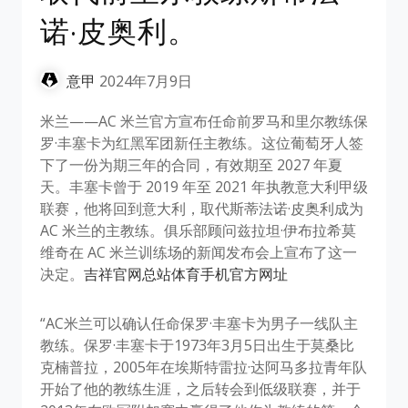
诺·皮奥利。
意甲
2024年7月9日
米兰——AC 米兰官方宣布任命前罗马和里尔教练保
罗·丰塞卡为红黑军团新任主教练。这位葡萄牙人签
下了一份为期三年的合同，有效期至 2027 年夏
天。丰塞卡曾于 2019 年至 2021 年执教意大利甲级
联赛，他将回到意大利，取代斯蒂法诺·皮奥利成为
AC 米兰的主教练。俱乐部顾问兹拉坦·伊布拉希莫
维奇在 AC 米兰训练场的新闻发布会上宣布了这一
决定。
吉祥官网总站体育手机官方网址
“AC米兰可以确认任命保罗·丰塞卡为男子一线队主
教练。保罗·丰塞卡于1973年3月5日出生于莫桑比
克楠普拉，2005年在埃斯特雷拉·达阿马多拉青年队
开始了他的教练生涯，之后转会到低级联赛，并于