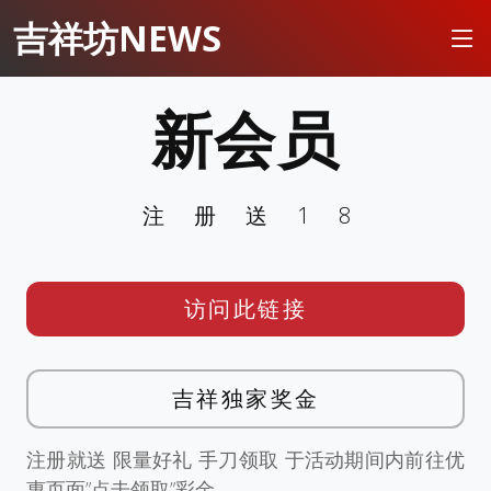
吉祥坊NEWS
新会员
注册送18
访问此链接
吉祥独家奖金
注册就送 限量好礼 手刀领取 于活动期间内前往优
惠页面”点击领取”彩金。