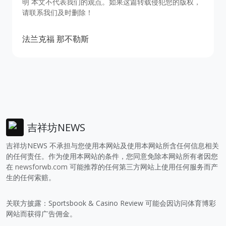
明 本文不代表我们的观点。如果这篇转载侵犯您的版权，
请联系我们及时删除！
法兰克福
那不勒斯
吉祥坊NEWS
吉祥坊NEWS 不承担与您使用本网站及使用本网站所含任何信息相关
的任何责任。作为使用本网站的条件，您同意免除本网站所有者因您
在
newsforwb.com
可能推荐的任何第三方网站上使用任何服务而产
生的任何索赔。
关联方披露：Sportsbook & Casino Review 可能会因访问体育博彩
网站而获得广告佣金。