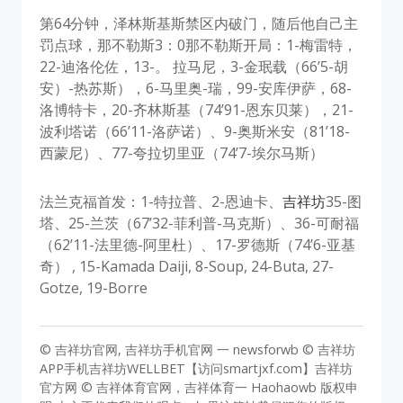
第64分钟，泽林斯基斯禁区内破门，随后他自己主
罚点球，那不勒斯3：0那不勒斯开局：1-梅雷特，
22-迪洛伦佐，13-。 拉马尼，3-金珉载（66’5-胡
安）-热苏斯），6-马里奥-瑞，99-安库伊萨，68-
洛博特卡，20-齐林斯基（74’91-恩东贝莱），21-
波利塔诺（66’11-洛萨诺）、9-奥斯米安（81’18-
西蒙尼）、77-夸拉切里亚（74’7-埃尔马斯）
法兰克福首发：1-特拉普、2-恩迪卡、
吉祥坊
35-图
塔、25-兰茨（67’32-菲利普-马克斯）、36-可耐福
（62’11-法里德-阿里杜）、17-罗德斯（74’6-亚基
奇） , 15-Kamada Daiji, 8-Soup, 24-Buta, 27-
Gotze, 19-Borre
© 吉祥坊官网, 吉祥坊手机官网 一 newsforwb © 吉祥坊
APP手机吉祥坊WELLBET【访问smartjxf.com】吉祥坊
官方网 © 吉祥体育官网，吉祥体育一 Haohaowb 版权申