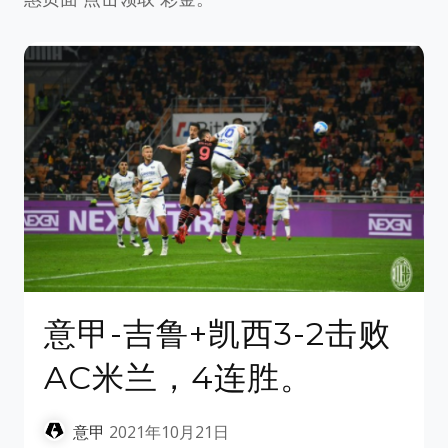
意甲-吉鲁+凯西3-2击败
AC米兰，4连胜。
意甲
2021年10月21日