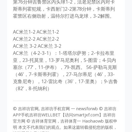
第76分钟吉鲁禁区内头球1-2，法老尼禁区内对卡
斯蒂列霍犯规，卡西射门2-2第78分钟，卡斯蒂列
霍禁区右侧劲射，温特尔打进乌龙球，3-2解围。
AC米兰1-2 AC米兰1-2
AC米兰2-2 AC米兰2-2
AC米兰 3-2 AC米兰 3-2
AC米兰（4-2-3-1）：1-塔塔尔萨努；2-卡拉布里
亚，23-托莫里，13-罗马尼奥利，5-图雷；4-贝内
塞尔（77’，11-伊布），79-凯西。 56-萨勒马克斯
（46’，7-卡斯蒂列霍），27-马尔蒂尼（46’，33-
克鲁尼奇），12-雷比奇（36’，17-里奥）；9-吉鲁
（82’，8-托纳利）
© 吉祥坊官网, 吉祥坊手机官网 一 newsforwb © 吉祥坊
APP手机吉祥坊WELLBET【访问smartjxf.com】吉祥坊
官方网 © 吉祥体育官网，吉祥体育一 Haohaowb 版权申
明 本文不代表我们的观点。如果这篇转载侵犯您的版权，