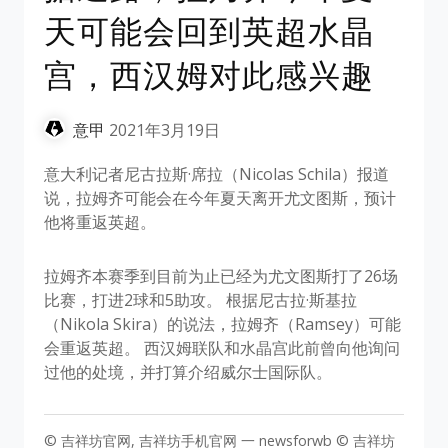
天可能会回到英超水晶
宫，西汉姆对此感兴趣
意甲
2021年3月19日
意大利记者尼古拉斯·席拉（Nicolas Schila）报道
说，拉姆齐可能会在今年夏天离开尤文图斯，预计
他将重返英超。
拉姆齐本赛季到目前为止已经为尤文图斯打了26场
比赛，打进2球和5助攻。 根据尼古拉·斯基拉
（Nikola Skira）的说法，拉姆齐（Ramsey）可能
会重返英超。 西汉姆联队和水晶宫此前曾向他询问
过他的处境，并打算介绍威尔士国际队。
© 吉祥坊官网, 吉祥坊手机官网 一 newsforwb © 吉祥坊