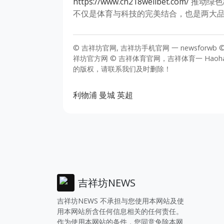
https://www.cn218wellbet.com/
推动绿色
不仅是体育与科技的完美结合，也是两大
© 吉祥坊官网, 吉祥坊手机官网 一 newsforwb 
祥坊官方网 © 吉祥体育官网，吉祥体育一 Hao
的版权，请联系我们及时删除！
利物浦
曼城
英超
吉祥坊NEWS
吉祥坊NEWS 不承担与您使用本网站及使
用本网站所含任何信息相关的任何责任。
作为使用本网站的条件，您同意免除本网