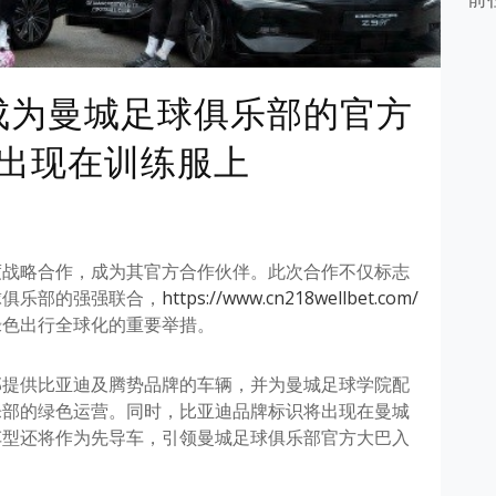
亚迪成为曼城足球俱乐部的官方
出现在训练服上
度战略合作，成为其官方合作伙伴。此次合作不仅标志
球俱乐部的强强联合，
https://www.cn218wellbet.com/
绿色出行全球化的重要举措。
部提供比亚迪及腾势品牌的车辆，并为曼城足球学院配
乐部的绿色运营。同时，比亚迪品牌标识将出现在曼城
车型还将作为先导车，引领曼城足球俱乐部官方大巴入