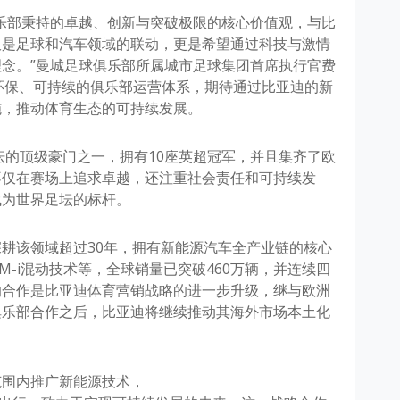
乐部秉持的卓越、创新与突破极限的核心价值观，与比
仅是足球和汽车领域的联动，更是希望通过科技与激情
念。”曼城足球俱乐部所属城市足球集团首席执行官费
环保、可持续的俱乐部运营体系，期待通过比亚迪的新
施，推动体育生态的可持续发展。
坛的顶级豪门之一，拥有10座英超冠军，并且集齐了欧
不仅在赛场上追求卓越，还注重社会责任和可持续发
成为世界足坛的标杆。
耕该领域超过30年，拥有新能源汽车全产业链的核心
-i混动技术等，全球销量已突破460万辆，并连续四
的合作是比亚迪体育营销战略的进一步升级，继与欧洲
俱乐部合作之后，比亚迪将继续推动其海外市场本土化
范围内推广新能源技术，