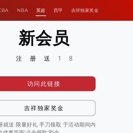
CBA
NBA
英超
西甲
吉祥独家奖金
新会员
注册送18
访问此链接
吉祥独家奖金
册就送 限量好礼 手刀领取 于活动期间内
往优惠页面”点击领取”彩金。