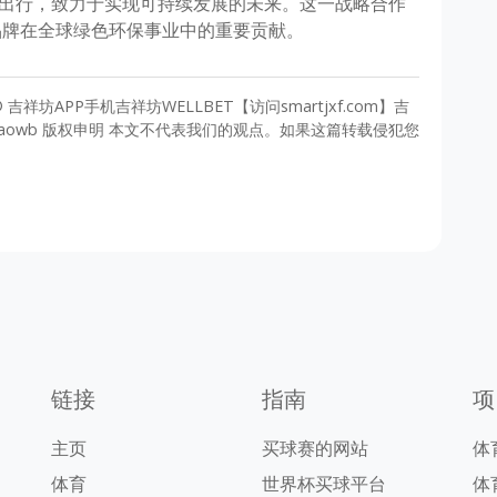
出行，致力于实现可持续发展的未来。这一战略合作
品牌在全球绿色环保事业中的重要贡献。
© 吉祥坊APP手机吉祥坊WELLBET【访问smartjxf.com】吉
haowb 版权申明 本文不代表我们的观点。如果这篇转载侵犯您
链接
指南
项
主页
买球赛的网站
体
体育
世界杯买球平台
体