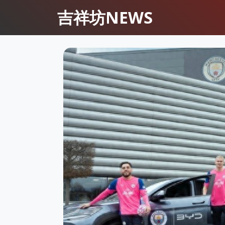
吉祥坊NEWS