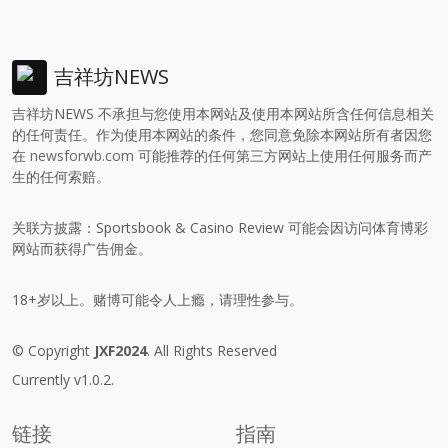
吉祥坊NEWS
吉祥坊NEWS 不承担与您使用本网站及使用本网站所含任何信息相关
的任何责任。作为使用本网站的条件，您同意免除本网站所有者因您
在
newsforwb.com
可能推荐的任何第三方网站上使用任何服务而产
生的任何索赔。
关联方披露：Sportsbook & Casino Review 可能会因访问体育博彩
网站而获得广告佣金。
18+岁以上。赌博可能令人上瘾，请理性参与。
© Copyright
JXF2024
. All Rights Reserved
Currently v1.0.2.
链接
指南