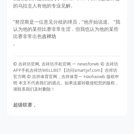
的乌拉圭人有他的专业见解。
“努涅斯是一位意见分歧的球员，”他开始说道。 “我
认为他的某些比赛非常生涩，但我也认为他的某些
比赛非常出色
吉祥坊
。
© 吉祥坊官网, 吉祥坊手机官网 一 newsforwb © 吉祥坊
APP手机吉祥坊WELLBET【访问smartjxf.com】吉祥坊
官方网 © 吉祥体育官网，吉祥体育一 Haohaowb 版权申
明 本文不代表我们的观点。如果这篇转载侵犯您的版权，
请联系我们及时删除！
超级联赛，