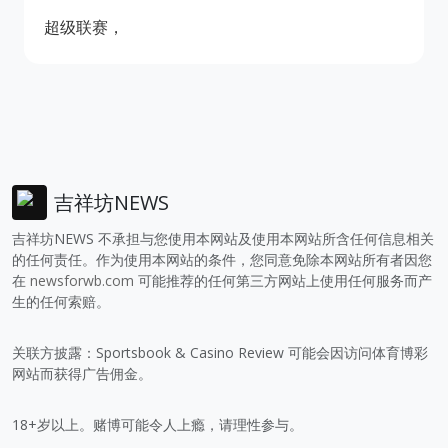
超级联赛，
吉祥坊NEWS
吉祥坊NEWS 不承担与您使用本网站及使用本网站所含任何信息相关
的任何责任。作为使用本网站的条件，您同意免除本网站所有者因您
在
newsforwb.com
可能推荐的任何第三方网站上使用任何服务而产
生的任何索赔。
关联方披露：Sportsbook & Casino Review 可能会因访问体育博彩
网站而获得广告佣金。
18+岁以上。赌博可能令人上瘾，请理性参与。