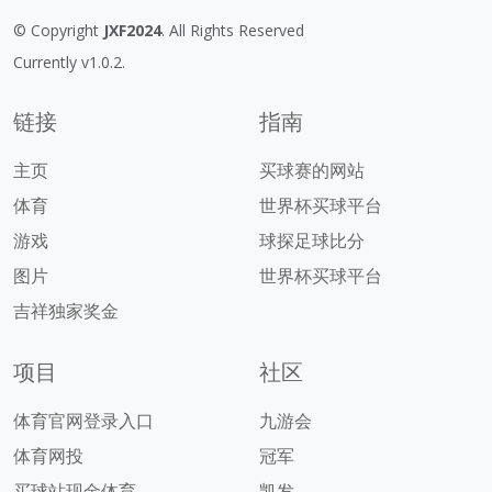
© Copyright
JXF2024
. All Rights Reserved
Currently v1.0.2.
链接
指南
主页
买球赛的网站
体育
世界杯买球平台
游戏
球探足球比分
图片
世界杯买球平台
吉祥独家奖金
项目
社区
体育官网登录入口
九游会
体育网投
冠军
买球站现金体育
凯发