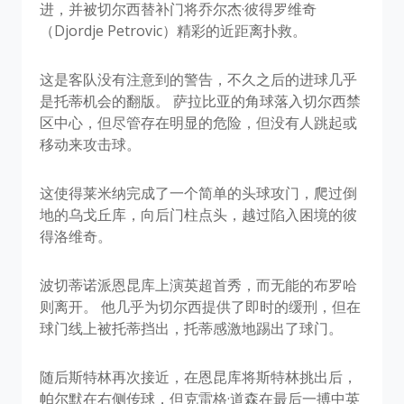
进，并被切尔西替补门将乔尔杰·彼得罗维奇
（Djordje Petrovic）精彩的近距离扑救。
这是客队没有注意到的警告，不久之后的进球几乎
是托蒂机会的翻版。 萨拉比亚的角球落入切尔西禁
区中心，但尽管存在明显的危险，但没有人跳起或
移动来攻击球。
这使得莱米纳完成了一个简单的头球攻门，爬过倒
地的乌戈丘库，向后门柱点头，越过陷入困境的彼
得洛维奇。
波切蒂诺派恩昆库上演英超首秀，而无能的布罗哈
则离开。 他几乎为切尔西提供了即时的缓刑，但在
球门线上被托蒂挡出，托蒂感激地踢出了球门。
随后斯特林再次接近，在恩昆库将斯特林挑出后，
帕尔默在右侧传球，但克雷格·道森在最后一搏中英