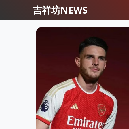
吉祥坊NEWS