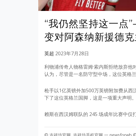
“我仍然坚持这一点”
变对阿森纳新援德克
英超
2023年7月28日
利物浦传奇人物格雷姆·索内斯拒绝放弃他
认为，尽管是一名防守型中场，这位英格
枪手以1亿英镑外加500万英镑附加费从
下了这位英格兰国脚，这是一项重大声明
赖斯在西汉姆联队的 245 场成年比赛中仅打进
© 吉祥坊官网, 吉祥坊手机官网 一 newsforwb 