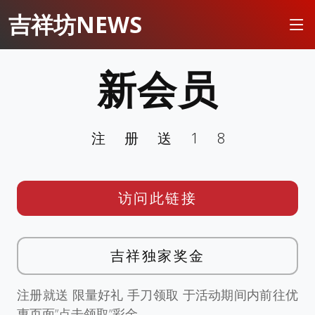
吉祥坊NEWS
新会员
注册送18
访问此链接
吉祥独家奖金
注册就送 限量好礼 手刀领取 于活动期间内前往优
惠页面”点击领取”彩金。