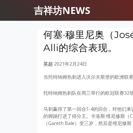
吉祥坊NEWS
何塞·穆里尼奥（José
Alli的综合表现。
英超
2021年2月24日
当托特纳姆热刺进入沃尔夫斯堡的欧洲联赛
托特纳姆热刺队在周三举行的欧冠联赛32
马刺赢得了第一回合1-4的回合，对他们来说也
的脚踢打进了得分王。卡洛斯·维尼修斯（Carlo
（Gareth Bale）变三岁，然后是维尼修斯（