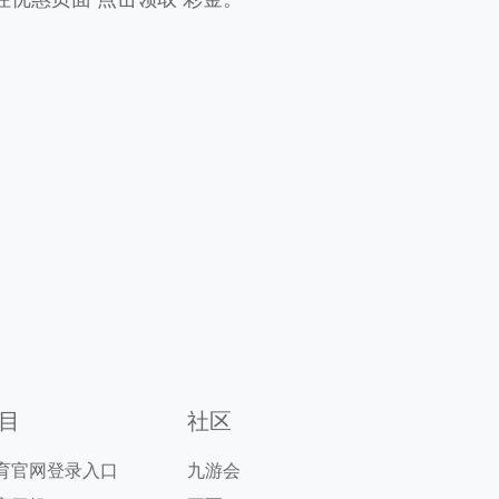
目
社区
育官网登录入口
九游会