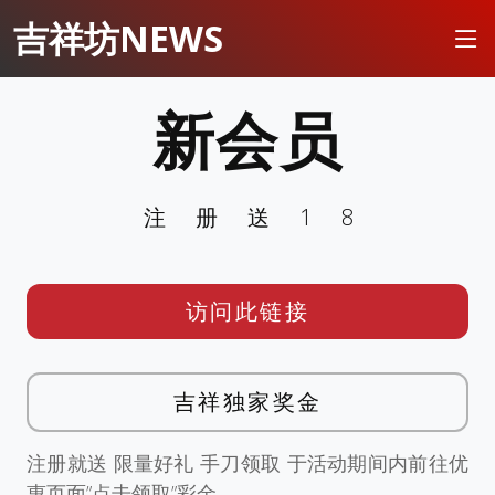
吉祥坊NEWS
新会员
注册送18
访问此链接
吉祥独家奖金
注册就送 限量好礼 手刀领取 于活动期间内前往优
惠页面”点击领取”彩金。