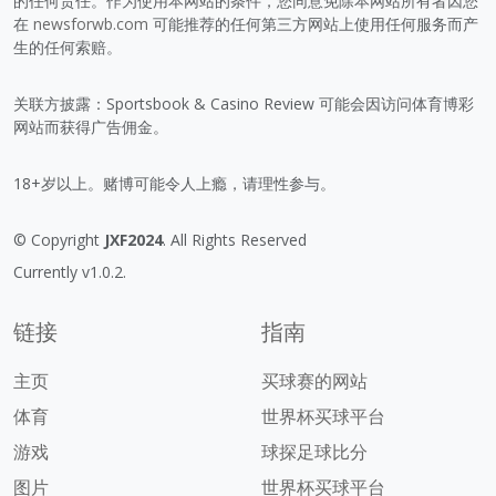
的任何责任。作为使用本网站的条件，您同意免除本网站所有者因您
在
newsforwb.com
可能推荐的任何第三方网站上使用任何服务而产
生的任何索赔。
关联方披露：Sportsbook & Casino Review 可能会因访问体育博彩
网站而获得广告佣金。
18+岁以上。赌博可能令人上瘾，请理性参与。
© Copyright
JXF2024
. All Rights Reserved
Currently v1.0.2.
链接
指南
主页
买球赛的网站
体育
世界杯买球平台
游戏
球探足球比分
图片
世界杯买球平台