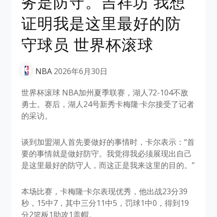
务是防守。吉祥坊 我想
证明我是这里最好的防
守球员 世界杯滚球
NBA
2026年6月30日
世界杯滚球 NBA加州夏季联赛，湖人72-104不敌
勇士。赛后，湖人24号新秀卡梅隆·卡尔接受了记者
的采访。
谈到加盟湖人首先要做好的事情时，卡尔表示：“首
要的事情就是做好防守。我觉得我必须展现出自己
是这里最好的防守人，而这正是我来这里的目的。”
本场比赛，卡梅隆·卡尔表现优秀，他出战23分39
秒，15中7，其中三分11中5，罚球1中0，得到19
分2篮板1助攻1盖帽。