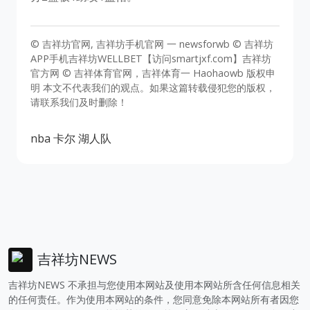
© 吉祥坊官网, 吉祥坊手机官网 一 newsforwb © 吉祥坊
APP手机吉祥坊WELLBET【访问smartjxf.com】吉祥坊
官方网 © 吉祥体育官网，吉祥体育一 Haohaowb 版权申
明 本文不代表我们的观点。如果这篇转载侵犯您的版权，
请联系我们及时删除！
nba
卡尔
湖人队
吉祥坊NEWS
吉祥坊NEWS 不承担与您使用本网站及使用本网站所含任何信息相关
的任何责任。作为使用本网站的条件，您同意免除本网站所有者因您