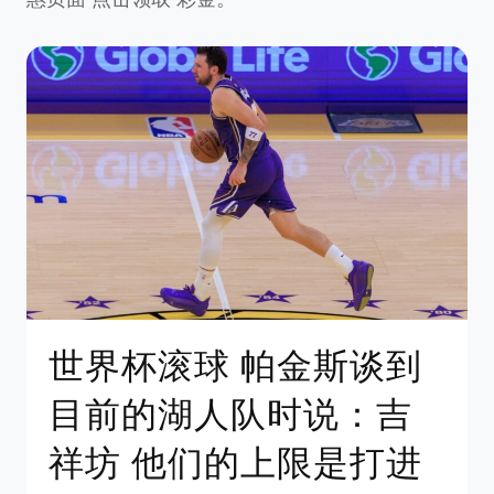
世界杯滚球 帕金斯谈到
目前的湖人队时说：吉
祥坊 他们的上限是打进