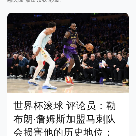
世界杯滚球 评论员：勒
布朗·詹姆斯加盟马刺队
会损害他的历史地位；