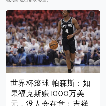
世界杯滚球 帕森斯：如
果福克斯赚1000万美
元，没人会在意；吉祥