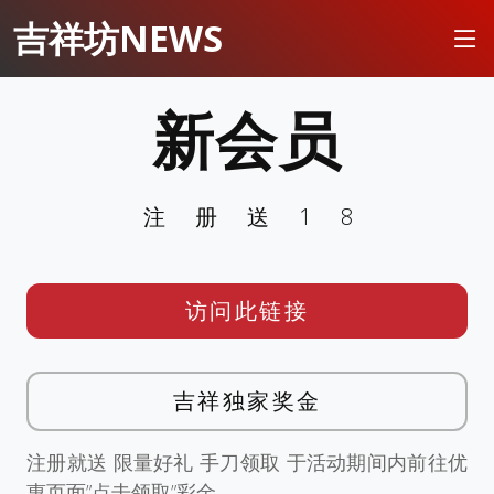
吉祥坊NEWS
新会员
注册送18
访问此链接
吉祥独家奖金
注册就送 限量好礼 手刀领取 于活动期间内前往优
惠页面”点击领取”彩金。