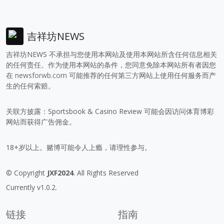
吉祥坊NEWS
吉祥坊NEWS 不承担与您使用本网站及使用本网站所含任何信息相关
的任何责任。作为使用本网站的条件，您同意免除本网站所有者因您
在
newsforwb.com
可能推荐的任何第三方网站上使用任何服务而产
生的任何索赔。
关联方披露：Sportsbook & Casino Review 可能会因访问体育博彩
网站而获得广告佣金。
18+岁以上。赌博可能令人上瘾，请理性参与。
© Copyright
JXF2024
. All Rights Reserved
Currently v1.0.2.
链接
指南