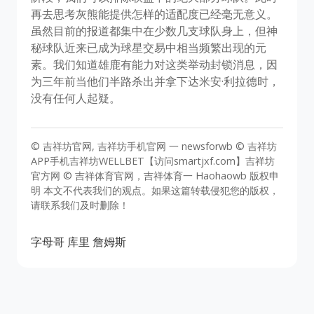
再去思考灰熊能提供怎样的适配度已经毫无意义。
虽然目前的报道都集中在少数几支球队身上，但神
秘球队近来已成为球星交易中相当频繁出现的元
素。我们知道雄鹿有能力对这类举动封锁消息，因
为三年前当他们半路杀出并拿下达米安·利拉德时，
没有任何人起疑。
© 吉祥坊官网, 吉祥坊手机官网 一 newsforwb © 吉祥坊
APP手机吉祥坊WELLBET【访问smartjxf.com】吉祥坊
官方网 © 吉祥体育官网，吉祥体育一 Haohaowb 版权申
明 本文不代表我们的观点。如果这篇转载侵犯您的版权，
请联系我们及时删除！
字母哥
库里
詹姆斯