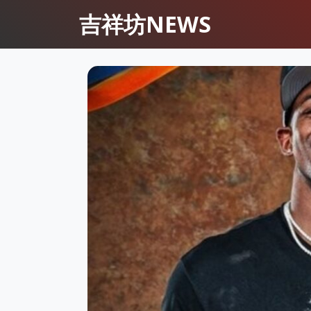
吉祥坊NEWS