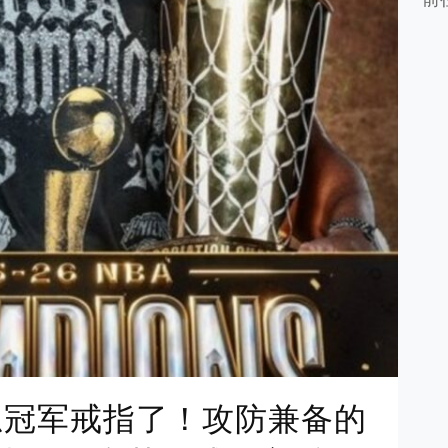
总冠军戒指了！攻防兼备的