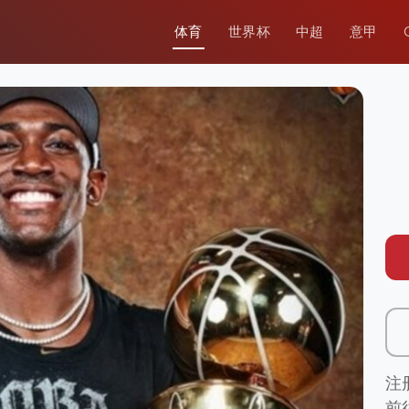
体育
世界杯
中超
意甲
注
前