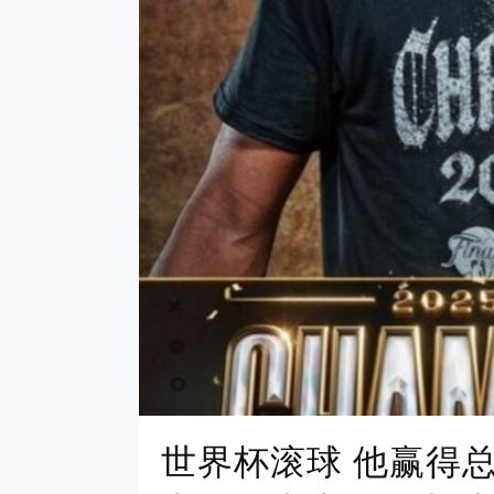
世界杯滚球 他赢得