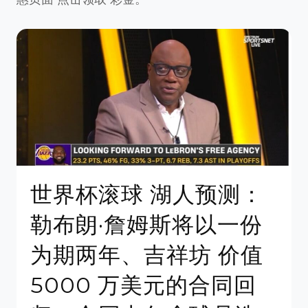
世界杯滚球 湖人预测：
勒布朗·詹姆斯将以一份
为期两年、吉祥坊 价值
5000 万美元的合同回