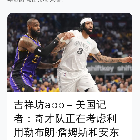
吉祥坊app – 美国记
者：奇才队正在考虑利
用勒布朗·詹姆斯和安东