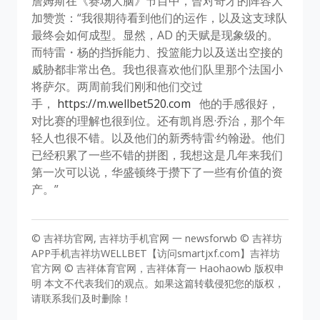
詹姆斯在《赛场大脑》节目中，曾对奇才的阵容大
加赞赏：“我很期待看到他们的运作，以及这支球队
最终会如何成型。显然，AD 的天赋是现象级的。
而特雷・杨的挡拆能力、投篮能力以及送出空接的
威胁都非常出色。我也很喜欢他们队里那个法国小
将萨尔。两周前我们刚和他们交过
手，
https://m.wellbet520.com
他的手感很好，
对比赛的理解也很到位。还有凯肖恩·乔治，那个年
轻人也很不错。以及他们的新秀特雷·约翰逊。他们
已经积累了一些不错的拼图，我想这是几年来我们
第一次可以说，华盛顿终于攒下了一些有价值的资
产。”
© 吉祥坊官网, 吉祥坊手机官网 一 newsforwb © 吉祥坊
APP手机吉祥坊WELLBET【访问smartjxf.com】吉祥坊
官方网 © 吉祥体育官网，吉祥体育一 Haohaowb 版权申
明 本文不代表我们的观点。如果这篇转载侵犯您的版权，
请联系我们及时删除！