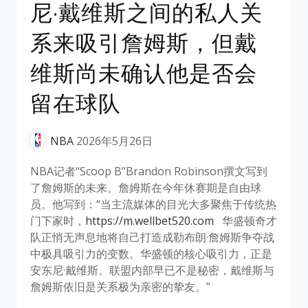
尼·戴维斯之间的私人关
系来吸引詹姆斯，但戴
维斯尚未确认他是否会
留在球队
NBA
2026年5月26日
NBA记者“Scoop B”Brandon Robinson撰文写到
了詹姆斯的未来。詹姆斯在今年休赛期是自由球
员。他写到：“当主流媒体的目光大多聚焦于传统热
门下家时，
https://m.wellbet520.com
华盛顿奇才
队正悄无声息地将自己打造成勒布朗·詹姆斯争夺战
中极具吸引力的变数。华盛顿的核心吸引力，正是
安东尼·戴维斯。联盟内部早已不是秘密，戴维斯与
詹姆斯依旧是关系极为亲密的挚友。”