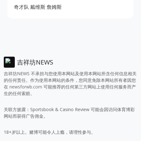
奇才队
戴维斯
詹姆斯
吉祥坊NEWS
吉祥坊NEWS 不承担与您使用本网站及使用本网站所含任何信息相关
的任何责任。作为使用本网站的条件，您同意免除本网站所有者因您
在
newsforwb.com
可能推荐的任何第三方网站上使用任何服务而产
生的任何索赔。
关联方披露：Sportsbook & Casino Review 可能会因访问体育博彩
网站而获得广告佣金。
18+岁以上。赌博可能令人上瘾，请理性参与。