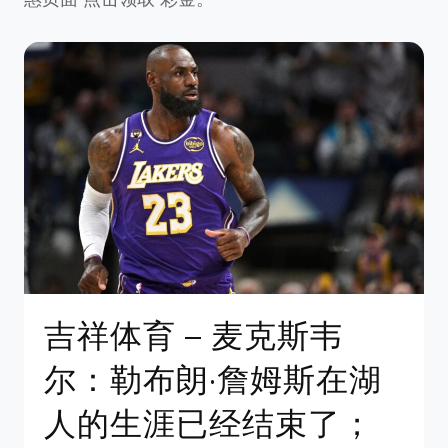
吉祥体育 – 麦克斯韦
尔：勒布朗·詹姆斯在湖
人的生涯已经结束了；