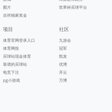
图片
世界杯买球平台
吉祥独家奖金
项目
社区
体育官网登录入口
九游会
体育网投
冠军
买球站现金体育
凯发
靠谱的买球站
优博
电竞下注
开云
pg小游戏
万博