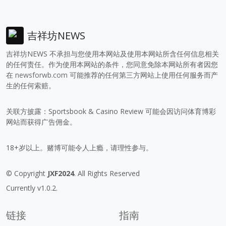
吉祥坊NEWS
吉祥坊NEWS 不承担与您使用本网站及使用本网站所含任何信息相关
的任何责任。作为使用本网站的条件，您同意免除本网站所有者因您
在
newsforwb.com
可能推荐的任何第三方网站上使用任何服务而产
生的任何索赔。
关联方披露：Sportsbook & Casino Review 可能会因访问体育博彩
网站而获得广告佣金。
18+岁以上。赌博可能令人上瘾，请理性参与。
© Copyright
JXF2024
. All Rights Reserved
Currently v1.0.2.
链接
指南