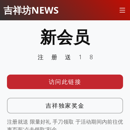
吉祥坊NEWS
新会员
注册送18
访问此链接
吉祥独家奖金
注册就送 限量好礼 手刀领取 于活动期间内前往优
惠页面”点击领取”彩金。