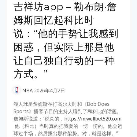
吉祥坊app – 勒布朗·詹
姆斯回忆起科比时
说：“他的手势让我感到
困惑，但实际上那是他
让自己独自行动的一种
方式。”
NBA
2026年4月2日
湖人球星詹姆斯在打高尔夫时和《Bob Does
Sports》播客节目的主持人聊到了和科比的话题。
詹姆斯说道：“说真的，
https://m.wellbet520.com
他（科比）当时真的把我耍的一愣一愣的。他会运
球过半场，然后摆出那种架势。对，就是这样。”