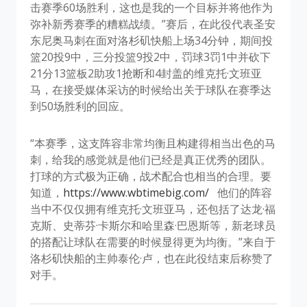
击赛季60场胜利，这也是我的一个目标并将他作为
弥补新秀赛季的糟糕战绩。”赛后，在此役代表圣安
东尼奥马刺在面对洛杉矶快船上场34分钟，期间投
篮20投9中，三分投篮9投2中，罚球3罚1中并砍下
21分13篮板2助攻1抢断和4封盖的维克托·文班亚
马，在接受媒体采访的时候给出关于球队在赛季达
到50场胜利的回应。
“本赛季，这支阵容非常均衡且构建得相当出色的马
刺，给我的感觉就是他们已经是真正优秀的团队。
打球的方式极为正确，战术配合也相当的合理。要
知道，
https://www.wbtimebig.com/
他们的阵容
当中不仅仅拥有维克托·文班亚马，还包括了达龙·福
克斯、史蒂芬·卡斯尔和哈里森·巴恩斯等，新老球员
的搭配让球队在需要的时候显得更为均衡。”来自于
洛杉矶快船的主帅泰伦·卢，也在此役结束后称赞了
对手。