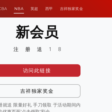
CBA
NBA
英超
西甲
吉祥独家奖金
新会员
注册送18
访问此链接
吉祥独家奖金
册就送 限量好礼 手刀领取 于活动期间内
往优惠页面”点击领取”彩金。