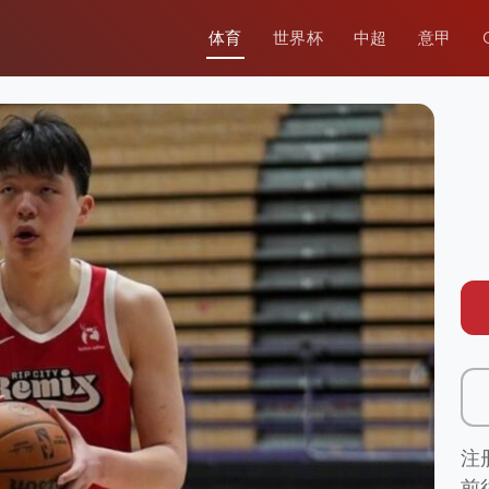
体育
世界杯
中超
意甲
注
前