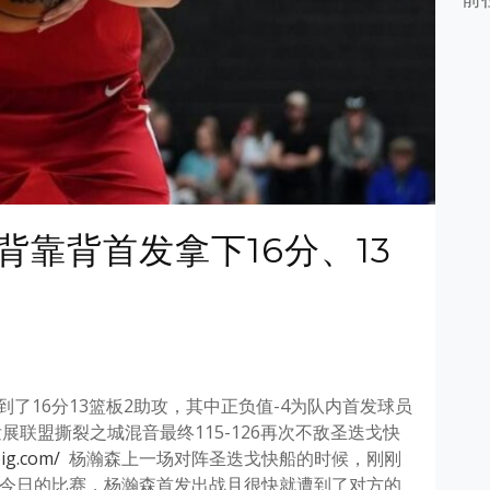
森背靠背首发拿下16分、13
了16分13篮板2助攻，其中正负值-4为队内首发球员
联盟撕裂之城混音最终115-126再次不敌圣迭戈快
ig.com/
杨瀚森上一场对阵圣迭戈快船的时候，刚刚
于今日的比赛，杨瀚森首发出战且很快就遭到了对方的