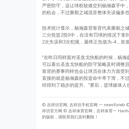
严密防守，这让球权较难交到杨瀚森手中
的机会，不过撕裂之城混音整体失误偏多
技术统计显示，杨瀚森背靠背代表撕裂之城混
三分投篮2投0中，在没有罚球的情况下拿到
2次失误和3次犯规，最终正负值为-4，首
“在昨日同样面对圣迭戈快船的时候，杨瀚
可以看出圣迭戈快船的防守策略及时调整
靠背的赛事同样也会让球员在体力方面受到
直接的就是杨瀚森的投篮命中率下滑，不
经得到了稳步的提升。”赛后，篮球媒体人
© 吉祥坊官网, 吉祥坊手机官网 一 newsforwb 
祥坊官方网 © 吉祥体育官网，吉祥体育一 Hao
的版权，请联系我们及时删除！