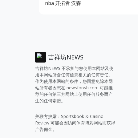
nba
开拓者
汉森
吉祥坊NEWS
吉祥坊NEWS 不承担与您使用本网站及使
用本网站所含任何信息相关的任何责任。
作为使用本网站的条件，您同意免除本网
站所有者因您在
newsforwb.com
可能推
荐的任何第三方网站上使用任何服务而产
生的任何索赔。
关联方披露：Sportsbook & Casino
Review 可能会因访问体育博彩网站而获得
广告佣金。