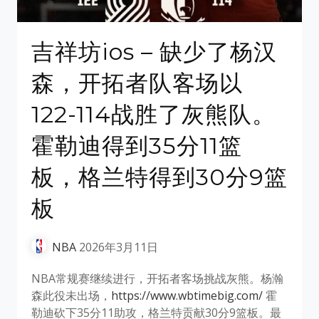
吉祥坊ios – 缺少了杨汉
森，开拓者队客场以
122-114战胜了灰熊队。
霍勒迪得到35分11篮
板，格兰特得到30分9篮
板
NBA
2026年3月11日
NBA常规赛继续进行，开拓者客场挑战灰熊。杨瀚
森此役未出场，
https://www.wbtimebig.com/
霍
勒迪砍下35分11助攻，格兰特贡献30分9篮板。最