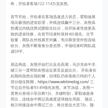
终，开拓者客场122-114力克灰熊。
首节开始，开拓者在客场迅速进入状态，霍勒迪展
现出极强的进攻欲望，外线连续飙中三分。灰熊虽
然通过内线优势试图咬住比分，但开拓者凭借更高
效的进攻转换，在首节结束时保持4分领先。次节
较量，两队在外线展开对飙，韦尔斯里突外投连续
砍分。灰熊不断蚕食分差劣势，半场结束时两队战
成59平。
易边再战，灰熊开始打出反击高潮，马沙克命中关
键三分一度帮助灰熊迫近甚至反超比分。 开拓者在
此期间虽然出现松懈，但球队仍依靠格兰特的个人
得分稳住阵脚，
https://www.wbtimebig.com/
三
节过后开拓者93-89领先灰熊。末节决战，灰熊一
度将分差缩小至仅剩1分。关键时刻，霍勒迪挺身
而出，连续命中两记高难度进球稳住局面。 随后，
格兰特接连命中两记三分，将分差拉大至7分。随