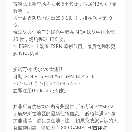
雷霆队上赛季场均丢46.6个篮板，位居NBA联盟倒
数第一。
去年雷霆队场均送出25.9次助攻，排在联盟第19
位。
雷霆队去年的三分球命中率在 NBA 球队中排名第
23 位，场均丢球 12.9 次。
在 ESPN+ 上观看 ESPN 原创节目、最后之舞和更
多 NBA 内容！
多诺万·米切尔 vs 雷霆队
日期 MIN PTS REB AST 3PM BLK STL
2023年10月27日 42 43 8 5 4 2 3
立即注册Underdog 幻想。
并非所有优惠均在所有州提供，请访问 BetMGM
了解您所在地区的最新促销信息。 必须年满 21 岁
才能赌博，请负责任地下注。 如果您或您认识的人
有赌博问题，请联系 1-800-GAMBLER
吉祥坊