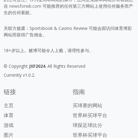
在
newsforwb.com
可能推荐的任何第三方网站上使用任何服务而产
生的任何索赔。
关联方披露：Sportsbook & Casino Review 可能会因访问体育博彩
网站而获得广告佣金。
18+岁以上。赌博可能令人上瘾，请理性参与。
© Copyright
JXF2024
. All Rights Reserved
Currently v1.0.2.
链接
指南
主页
买球赛的网站
体育
世界杯买球平台
游戏
球探足球比分
图片
世界杯买球平台