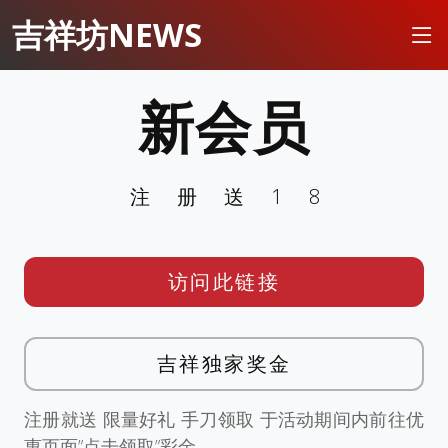
吉祥坊NEWS
新会员
注册送18
访问此链接
吉祥独家奖金
注册就送 限量好礼 手刀领取 于活动期间内前往优
惠页面”点击领取”彩金。