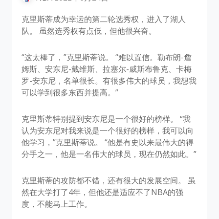
克里斯蒂成为幸运的第二轮选秀权，进入了湖人
队。 虽然选秀权有点低，但他很兴奋。
“这太棒了，”克里斯蒂说。 “难以置信。勒布朗-詹
姆斯、安东尼-戴维斯、拉塞尔-威斯布鲁克、卡梅
罗-安东尼，名单很长。有很多伟大的球员，我想我
可以学到很多东西并提高。”
克里斯蒂特别提到安东尼是一个很好的榜样。 “我
认为安东尼对我来说是一个很好的榜样，我可以向
他学习，”克里斯蒂说。 “他是有史以来最伟大的得
分手之一，他是一名伟大的球员，现在仍然如此。”
克里斯蒂的攻防都不错，还有很大的发展空间。 虽
然在大学打了4年，但他还是适应不了NBA的强
度，不能马上工作。