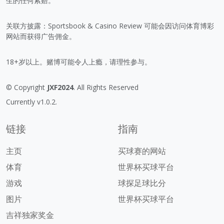
生的任何索赔。
关联方披露：Sportsbook & Casino Review 可能会因访问体育博彩
网站而获得广告佣金。
18+岁以上。赌博可能令人上瘾，请理性参与。
© Copyright
JXF2024
. All Rights Reserved
Currently v1.0.2.
链接
指南
主页
买球赛的网站
体育
世界杯买球平台
游戏
球探足球比分
图片
世界杯买球平台
吉祥独家奖金