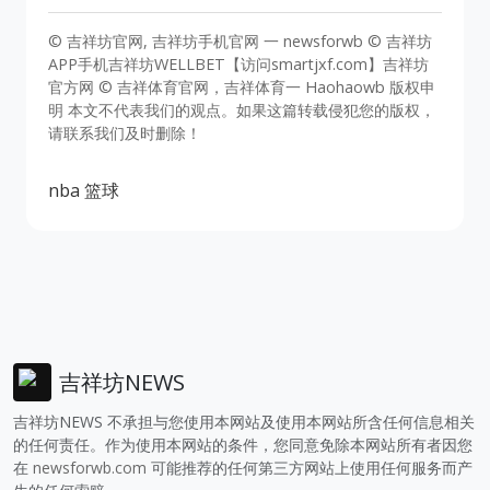
© 吉祥坊官网, 吉祥坊手机官网 一 newsforwb © 吉祥坊
APP手机吉祥坊WELLBET【访问smartjxf.com】吉祥坊
官方网 © 吉祥体育官网，吉祥体育一 Haohaowb 版权申
明 本文不代表我们的观点。如果这篇转载侵犯您的版权，
请联系我们及时删除！
nba
篮球
吉祥坊NEWS
吉祥坊NEWS 不承担与您使用本网站及使用本网站所含任何信息相关
的任何责任。作为使用本网站的条件，您同意免除本网站所有者因您
在
newsforwb.com
可能推荐的任何第三方网站上使用任何服务而产