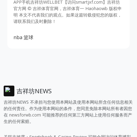
APP手机吉祥坊WELLBET【访问smartjxf.com】吉祥坊
官方网 © 吉祥体育官网，吉祥体育一 Haohaowb 版权申
明 本文不代表我们的观点。如果这篇转载侵犯您的版权，
请联系我们及时删除！
nba
篮球
吉祥坊NEWS
吉祥坊NEWS 不承担与您使用本网站及使用本网站所含任何信息相关
的任何责任。作为使用本网站的条件，您同意免除本网站所有者因您
在
newsforwb.com
可能推荐的任何第三方网站上使用任何服务而产
生的任何索赔。
关联方披露：Sportsbook & Casino Review 可能会因访问体育博彩