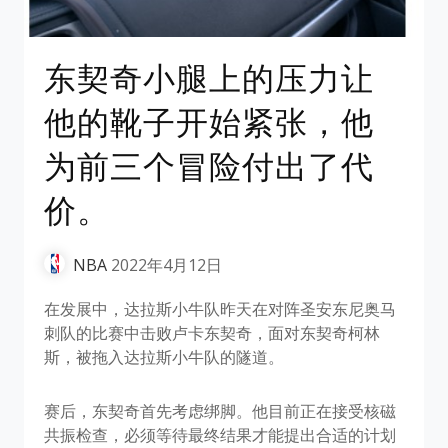
东契奇小腿上的压力让
他的靴子开始紧张，他
为前三个冒险付出了代
价。
NBA
2022年4月12日
在发展中，达拉斯小牛队昨天在对阵圣安东尼奥马
刺队的比赛中击败卢卡东契奇，面对东契奇柯林
斯，被拖入达拉斯小牛队的隧道。
赛后，东契奇首先考虑绑脚。他目前正在接受核磁
共振检查，必须等待最终结果才能提出合适的计划