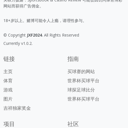
网站而获得广告佣金。
18+岁以上。赌博可能令人上瘾，请理性参与。
© Copyright
JXF2024
. All Rights Reserved
Currently v1.0.2.
链接
指南
主页
买球赛的网站
体育
世界杯买球平台
游戏
球探足球比分
图片
世界杯买球平台
吉祥独家奖金
项目
社区