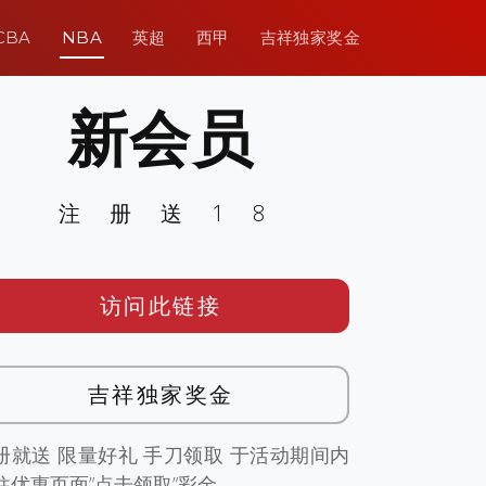
CBA
NBA
英超
西甲
吉祥独家奖金
新会员
注册送18
访问此链接
吉祥独家奖金
册就送 限量好礼 手刀领取 于活动期间内
往优惠页面”点击领取”彩金。