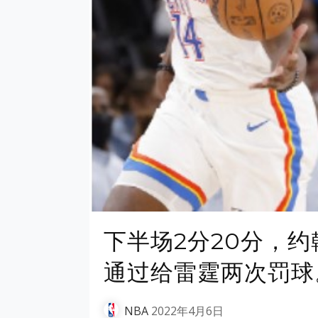
下半场2分20分，
通过给雷霆两次罚球
NBA
2022年4月6日