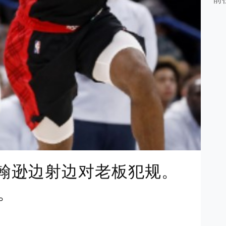
约翰逊边射边对老板犯规。
。