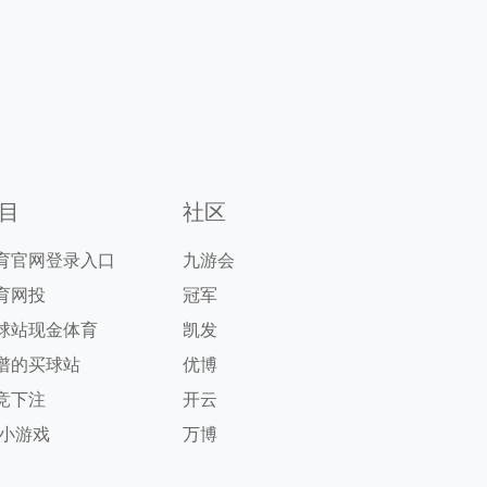
目
社区
育官网登录入口
九游会
育网投
冠军
球站现金体育
凯发
谱的买球站
优博
竞下注
开云
g小游戏
万博